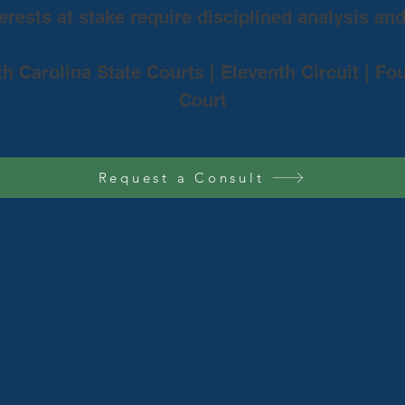
rests at stake require disciplined analysis an
th Carolina State Courts | Eleventh Circuit | Fo
Court
Request a Consult