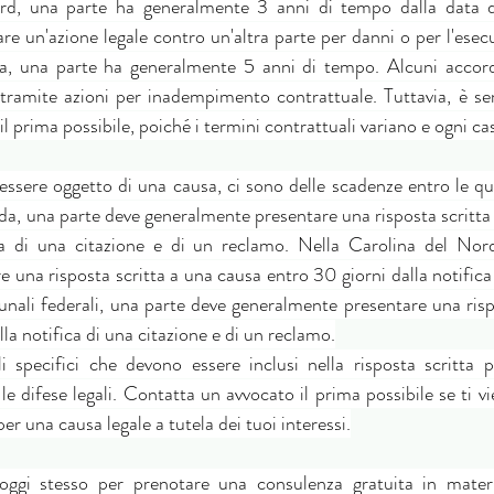
rd, una parte ha generalmente 3 anni di tempo dalla data 
re un'azione legale contro un'altra parte per danni o per l'esecu
da, una parte ha generalmente 5 anni di tempo. Alcuni accord
tramite azioni per inadempimento contrattuale. Tuttavia, è sem
l prima possibile, poiché i termini contrattuali variano e ogni ca
a essere oggetto di una causa, ci sono delle scadenze entro le qua
rida, una parte deve generalmente presentare una risposta scritta
ca di una citazione e di un reclamo. Nella Carolina del Nord
una risposta scritta a una causa entro 30 giorni dalla notifica 
unali federali, una parte deve generalmente presentare una rispo
lla notifica di una citazione e di un reclamo.
li specifici che devono essere inclusi nella risposta scritta pe
e difese legali. Contatta un avvocato il prima possibile se ti vi
er una causa legale a tutela dei tuoi interessi.
ggi stesso per prenotare una consulenza gratuita in materi