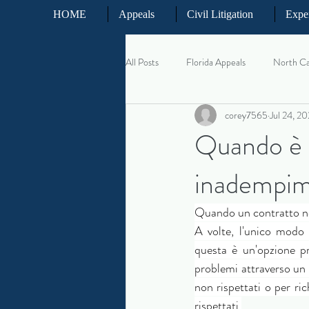
HOME
Appeals
Civil Litigation
Expe
All Posts
Florida Appeals
North Ca
corey7565
Jul 24, 2
U.S. Supreme Court Practice
App
Quando è p
inadempim
North Carolina Civil Litigation
Bus
Quando un contratto non
Emergency Injunctions
Federal Civ
A volte, l'unico modo 
questa è un'opzione pra
problemi attraverso un a
Judgment Enforcement
Family La
non rispettati o per ri
rispettati.