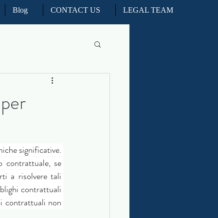
Blog
CONTACT US
LEGAL TEAM
l Litigation
 per
d Real Estate Appeals
he significative. 
iation and ADR
 contrattuale, se 
i a risolvere tali 
lighi contrattuali 
i contrattuali non 