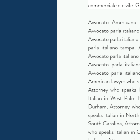
commerciale o civile. G
Avvocato Americano parla Italiano, Avvocato Italo-Americano, Avvocato parla italiano charlotte, Avvocato parla italiano miami, Avvocato parla italiano raleigh, Avvocato parla italiano west palm beach, Avvocato parla italiano orlando, Avvocato parla italiano durham, Avvocato parla italiano boone, Avvocato parla italiano tampa, Avvocato parla italiano in Carolina del Nord, Avvocato parla italiano Florida, Avvocato parla italiano Carolina del sud, Avvocato parla italiano Chicago, Avvocato parla italiano Illinois, Avvocato parla italiano Colorado, Avvocato parla italiano Arizona, Avvocato parla italiano Indiana, Avvocato parla italiano Missouri, Avvocato parla italiano Iowa, Avvocato parla italiano Washington, American lawyer who speaks Italian, Italian-American Lawyer, Attorney who speaks Italian in Charlotte, Attorney who speaks Italian in Miami, Attorney who speaks Italian in Raleigh, Attorney who speaks Italian in West Palm Beach, Attorney who speaks Italian in Orlando, Attorney who speaks Italian in Durham, Attorney who speaks Italian in Boone, Attorney who speaks Italian in Tampa, Attorney who speaks Italian in North Carolina, Attorney who speaks Italian in Florida, Attorney who speaks Italian in South Carolina, Attorney who speaks Italian in Chicago, Attorney who speaks Italian in Illinois, Attorney who speaks Italian in Colorado, Attorney who speaks Italian in Arizona, Attorney who speaks Italian in Indiana, Attorney who speaks Italian in Missouri, Attorney who speaks Italian in Iowa, Attorney who speaks Italian in Washigton, Charlotte Corporate Lawyer, Charlotte Corporate Attorney, Miami Corporate Lawyer, Miami Corporate Attorney, Charlotte Civil Litigation Lawyer, Charlotte Civil Litigation Attorney, Miami Estate Planning Lawyer, Miami Estate Planning Attorney, Charlotte Estate Planning Lawyer, Charlotte Estate Planning Attorney, Charlotte Business Lawyer, Charlotte Business Attorney, Miami Business Lawyer, Miami Business Attorney, Avvocato Aziendale Americano, Avvocato Aziendale Americano parla Italiano., Studio Legale Charlotte, Studio Legale Miami, Studio Legale Raleigh, Studio Legale Orlando, Studio Legale Winston Salem, Studio Legale Key West, Studio Legale Tampa, Studio Legale Durham, Studio 