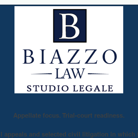
Appellate focus. Trial-court readiness.
 appeals and selected civil litigation in which 