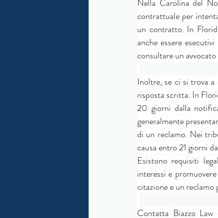
Nella Carolina del No
contrattuale per intenta
un contratto. In Flori
anche essere esecutivi 
consultare un avvocato i
Inoltre, se ci si trova 
risposta scritta. In Flo
20 giorni dalla notifi
generalmente presentare 
di un reclamo. Nei trib
causa entro 21 giorni da
Esistono requisiti lega
interessi e promuovere l
citazione e un reclamo p
Contatta Biazzo Law o