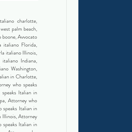
, studio legale per startup, studio legale per startup, assistenza legale startup, avvocato diritto delle startup, costituzione startup, contratti startup, patti parasociali startup, statuto startup, patti parasociali startup, due diligence startup, startup innovative legali, consulente legale per startup tecnologiche, supporto legale per incubatori e acceleratori, avvocato per startup italiane negli Stati Uniti, Consulenza legale internazionale per startup, avvocato per startup italiane all'estero, Florida, avvocato che parla italiano Chicago, avvocato italiano a Chicago, Italian speaking lawyer in Chicago, avvocato bilingue italiano inglese Chicago, studio legale italiano Chicago, avvocato per italiani a Chicago, legal services in Italian Chicago, avvocato d’impresa italiano Chicago, Italian business lawyer Chicago, avvocato per aziende italiane a Chicago, lawyer for Italian companies in Chicago, avvocato immobiliare italiano Chicago, Italian real estate attorney Chicago, avvocato testamento e successione italiano Chicago, Italian estate planning lawyer Chicago, pianificazione patrimoniale per italiani Chicago, avvocato immigrazione italiano Chicago, Italian immigration lawyer Chicago, assistenza legale per italiani Chicago, avvocato italiano per expat a Chicago, consulenza legale in italiano Chicago, servizi legali per comunità italiana Chicago, avvocato americano per imprenditori italiani, avvocato USA per aziende italiane, avvocato per startup italiane negli Stati Uniti, consulenza legale per imprenditori italiani in America, avvocato d'impresa italiano negli USA, come aprire una società negli Stati Uniti, avvocato per investimento negli Stati Uniti, assistenza legale p