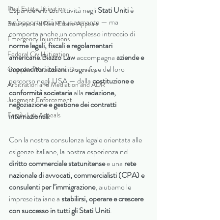
Real Estate Litigation
Espandere la tua attività negli 
Stati Uniti
 è 
un’opportunità entusiasmante — ma 
Business and Real Estate Appeals
comporta anche un complesso intreccio di 
Emergency Injunctions
norme legali, fiscali e regolamentari 
Federal Civil Litigation
americane
.
Biazzo Law
 accompagna 
aziende e 
imprenditori italiani
 in ogni fase del loro 
Complex Motions and Discovery
percorso negli USA — dalla 
costituzione e 
Arbitration and Mediation and ADR
conformità societaria
 alla 
redazione, 
Judgment Enforcement
negoziazione e gestione dei contratti 
Family Law Appeals
internazionali
.
Con la nostra consulenza legale orientata alle 
esigenze italiane, la nostra esperienza nel 
diritto commerciale statunitense
 e una 
rete 
nazionale di avvocati, commercialisti (CPA) e 
consulenti per l’immigrazione
, aiutiamo le 
imprese italiane a 
stabilirsi, operare e crescere 
con successo in tutti gli Stati Uniti
.