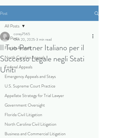
Post
All Posts
corey7565
All Posts
Oct 20, 2025
3 min read
Il Tuo Partner Italiano per il
Florida Appeals
Successo Legale negli Stati
North Carolina Appeals
Federal Appeals
Uniti
Emergency Appeals and Stays
U.S. Supreme Court Practice
Appellate Strategy for Trial Lawyer
Government Oversight
Florida Civil Litigation
North Carolina Civil Litigation
Business and Commercial Litigation