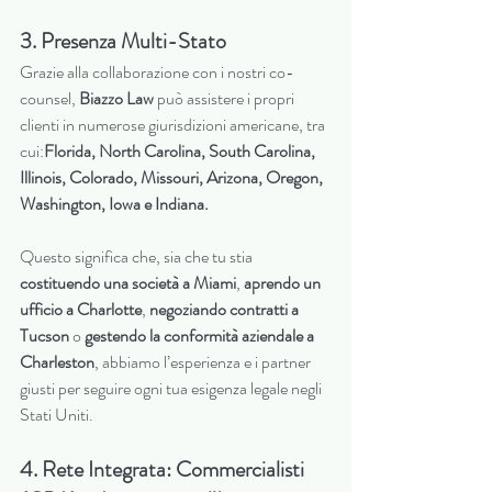
3. Presenza Multi-Stato
Grazie alla collaborazione con i nostri co-
counsel, 
Biazzo Law
 può assistere i propri 
clienti in numerose giurisdizioni americane, tra 
cui:
Florida, North Carolina, South Carolina, 
Illinois, Colorado, Missouri, Arizona, Oregon, 
Washington, Iowa e Indiana.
Questo significa che, sia che tu stia 
costituendo una società a Miami
, 
aprendo un 
ufficio a Charlotte
, 
negoziando contratti a 
Tucson
 o 
gestendo la conformità aziendale a 
Charleston
, abbiamo l’esperienza e i partner 
giusti per seguire ogni tua esigenza legale negli 
Stati Uniti.
4. Rete Integrata: Commercialisti 